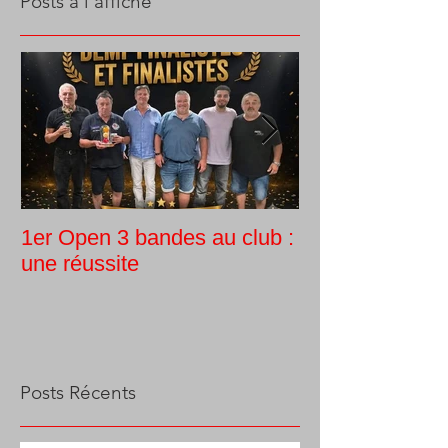
Posts à l'affiche
1er Open 3 bandes au club :
Tournoi intern
une réussite
Guy Morlin
Posts Récents