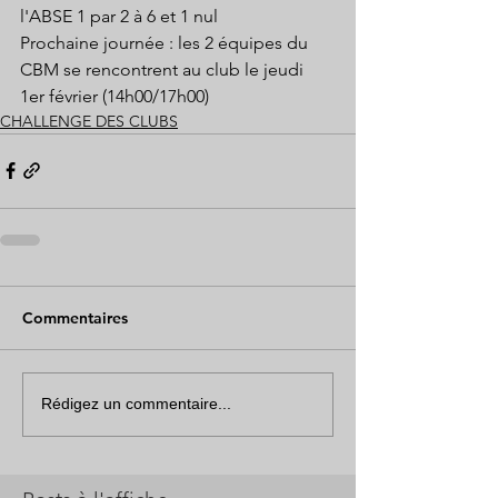
l'ABSE 1 par 2 à 6 et 1 nul
Prochaine journée : les 2 équipes du 
CBM se rencontrent au club le jeudi 
1er février (14h00/17h00)
CHALLENGE DES CLUBS
Commentaires
Rédigez un commentaire...