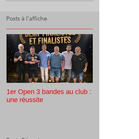
Posts à l'affiche
1er Open 3 bandes au club :
Tournoi intern
une réussite
Guy Morlin