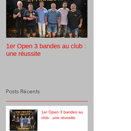
1er Open 3 bandes au club :
Tournoi intern
une réussite
Guy Morlin
Posts Récents
1er Open 3 bandes au
club : une réussite