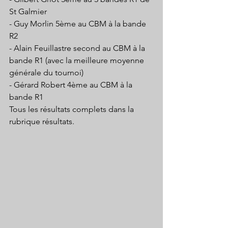
St Galmier
- Guy Morlin 5ème au CBM à la bande 
R2
- Alain Feuillastre second au CBM à la 
bande R1 (avec la meilleure moyenne 
générale du tournoi)
- Gérard Robert 4ème au CBM à la 
bande R1
Tous les résultats complets dans la 
rubrique résultats.