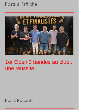
Posts à l'affiche
1er Open 3 bandes au club :
Tournoi intern
une réussite
Guy Morlin
Posts Récents