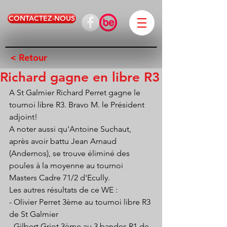
CONTACTEZ-NOUS
< Retour
Richard gagne en libre R3
A St Galmier Richard Perret gagne le 
tournoi libre R3. Bravo M. le Président 
adjoint!
A noter aussi qu'Antoine Suchaut, 
après avoir battu Jean Arnaud 
(Andernos), se trouve éliminé des 
poules à la moyenne au tournoi 
Masters Cadre 71/2 d'Ecully.
Les autres résultats de ce WE :
- Olivier Perret 3ème au tournoi libre R3 
de St Galmier
- Gilbert Griot 3ème au 3 bandes R1 de 