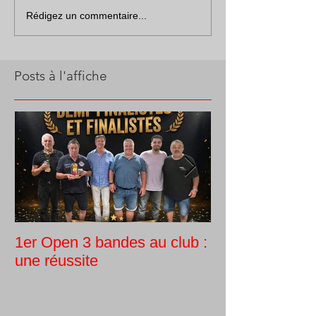
Rédigez un commentaire...
Posts à l'affiche
1er Open 3 bandes au club :
Tournoi intern
une réussite
Guy Morlin