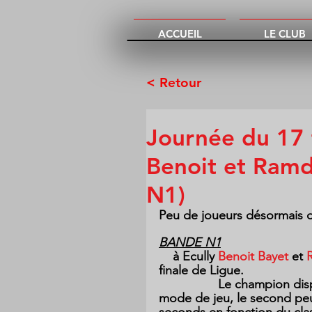
ACCUEIL
LE CLUB
< Retour
Journée du 17 
Benoit et Ramd
N1)
Peu de joueurs désormais da
BANDE N1
    à Ecully 
Benoit Bayet
 et 
finale de Ligue.
                 Le champion disputera la finale de France dans cette catégorie de 
mode de jeu, le second peut