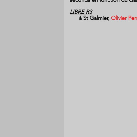
seconds en fonction du cla
LIBRE R3
      à St Galmier, 
Olivier Per