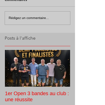
Rédigez un commentaire...
Posts à l'affiche
1er Open 3 bandes au club :
Tournoi intern
une réussite
Guy Morlin