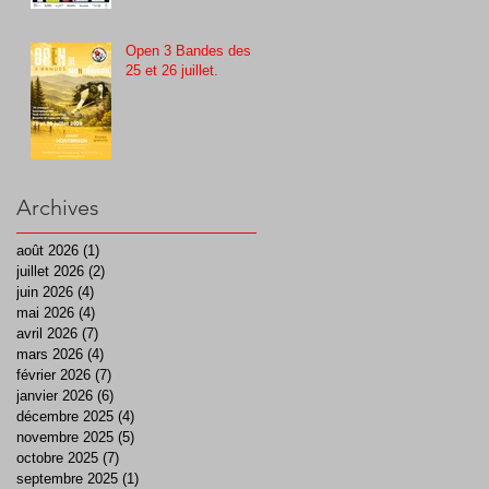
Open 3 Bandes des
25 et 26 juillet.
Archives
août 2026
(1)
1 post
juillet 2026
(2)
2 posts
juin 2026
(4)
4 posts
mai 2026
(4)
4 posts
avril 2026
(7)
7 posts
mars 2026
(4)
4 posts
février 2026
(7)
7 posts
janvier 2026
(6)
6 posts
décembre 2025
(4)
4 posts
novembre 2025
(5)
5 posts
octobre 2025
(7)
7 posts
septembre 2025
(1)
1 post