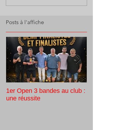
Posts à l'affiche
1er Open 3 bandes au club :
Tournoi intern
une réussite
Guy Morlin