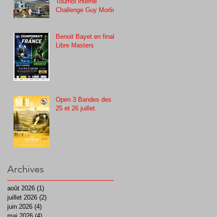
Tournoi interne
Challenge Guy Morlin
Benoit Bayet en finale
Libre Masters
Open 3 Bandes des
25 et 26 juillet.
Archives
août 2026
(1)
1 post
juillet 2026
(2)
2 posts
juin 2026
(4)
4 posts
mai 2026
(4)
4 posts