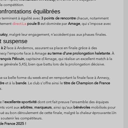
 la compétition.
nfrontations équilibrées
 terminent à égalité avec 
3 points de rencontre
 chacun, notamment 
ntement 
direct.La
poule B
 est dominée par 
Arnage
, qui s’impose avec 
Guézy
, malgré leur engagement, n’accèdent pas aux phases finales.
et suspense
 à 2
 face à Andernos, assurant sa place en finale grâce à des 
necy l’emporte face à Arnage 
au terme d’une prolongation haletante
. À 
rançois Pélouin
, capitaine d’Arnage, qui réalise un excellent match à la 
e générale 5,45), bien que battu lors de la prolongation décisive.
e sa belle forme du week-end en remportant la finale face à Annecy, 
dre
 et à la 
bande
. Le club s’offre ainsi le 
titre de Champion de France 
s.
 l’
excellente sportivité
 dont ont fait preuve l’ensemble des équipes 
nts vont aux 
arbitres
, 
marqueurs
, ainsi qu’aux 
bénévoles
 mobilisés pour 
tribué au bon déroulement de cette finale, malgré la chaleur éprouvante.Un 
u soutenir les compétiteurs.
de France 2025 !