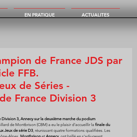
EN PRATIQUE
ACTUALITES
ampion de France JDS par
icle FFB.
eux de Séries - 
e France Division 3
 Division 3, Annecy sur la deuxième marche du podium
lard de Montbrison (CBM) a eu le plaisir d’accueillir la 
finale du 
x Jeux de série D3
, réunissant quatre formations qualifiées. Les 
hône-Alpes, 
Montbrison
 et 
Annecy
, ont brillé en s’adjugeant 