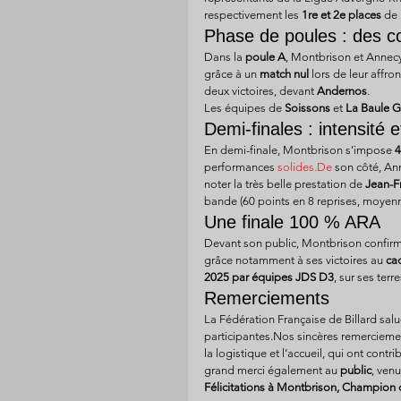
respectivement les 
1re et 2e places
 de
Phase de poules : des co
Dans la 
poule A
, Montbrison et Annecy
grâce à un 
match nul
 lors de leur affro
deux victoires, devant 
Andernos
.
Les équipes de 
Soissons
 et 
La Baule 
Demi-finales : intensité 
En demi-finale, Montbrison s’impose 
4
performances 
solides.De
 son côté, An
noter la très belle prestation de 
Jean-F
bande (60 points en 8 reprises, moyenn
Une finale 100 % ARA
Devant son public, Montbrison confirm
grâce notamment à ses victoires au 
ca
2025 par équipes JDS D3
, sur ses terre
Remerciements
La Fédération Française de Billard salue
participantes.Nos sincères remercieme
la logistique et l’accueil, qui ont con
grand merci également au 
public
, ven
Félicitations à Montbrison, Champion 