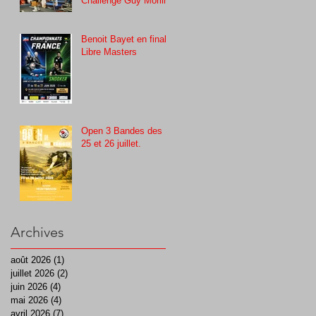
Challenge Guy Morlin
Benoit Bayet en finale
Libre Masters
Open 3 Bandes des
25 et 26 juillet.
Archives
août 2026
(1)
1 post
juillet 2026
(2)
2 posts
juin 2026
(4)
4 posts
mai 2026
(4)
4 posts
avril 2026
(7)
7 posts