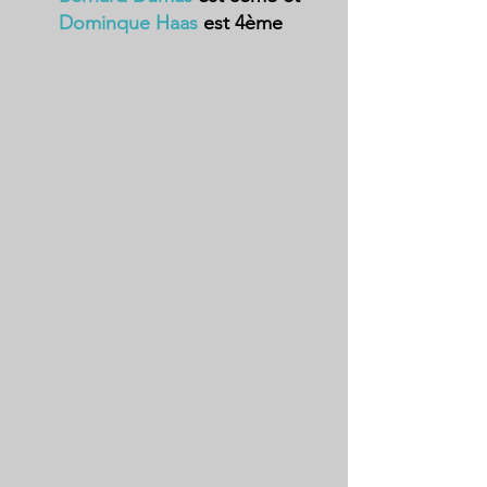
Dominque Haas
 est 4ème