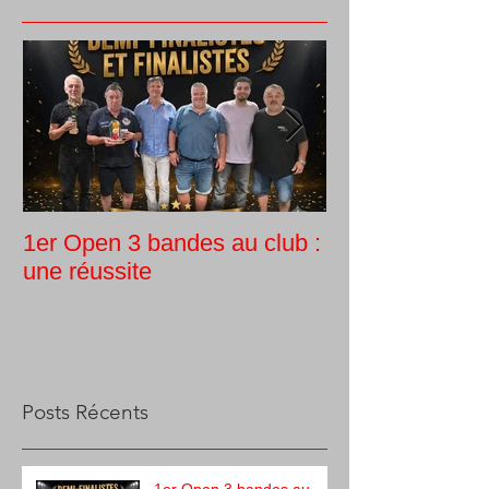
1er Open 3 bandes au club :
Tournoi intern
une réussite
Guy Morlin
Posts Récents