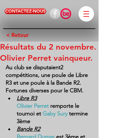
CONTACTEZ-NOUS
< Retour
Résultats du 2 novembre.
Olivier Perret vainqueur.
Au club se disputaient2 
compétitions, une poule de Libre 
R3 et une poule à la Bande R2.
Fortunes diverses pour le CBM.
Libre R3
Olivier Perret
 remporte le 
tournoi et 
Gaby Sury
 termine 
3ème
Bande R2
Bernard Dumas
 est 3ème et 