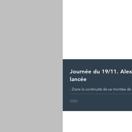
Journée du 19/11. Alex
lancée
- Dans la continuité de sa montée de
Iannello remporte ce premier tournoi 
avec la...