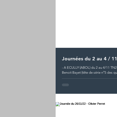
Journées du 2 au 4 / 1
- A ECULLY (ABOL) du 2 au 4/11 TN2
Benoit Bayet (tête de série n°5 des qua
CHAMOND (SCBC) le 3/11 A...