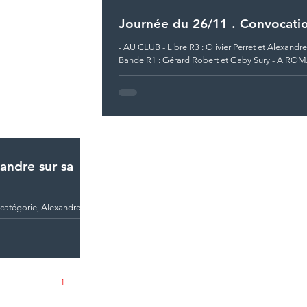
Journée du 26/11 . Convocati
- AU CLUB - Libre R3 : Olivier Perret et Alexandre
Bande R1 : Gérard Robert et Gaby Sury - A ROMANS S/ ISERE
- Au 3 Bandes N2...
andre sur sa
 catégorie, Alexandre
de Libre R3 à St Galmier,
1
2
3