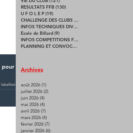
VIE DU CLUB
(121)
121 posts
RESULTATS FFB
(130)
130 posts
U F O L E P
(19)
19 posts
CHALLENGE DES CLUBS
(17)
17 posts
INFOS TECHNIQUES DIVERSES
(4)
4 posts
Ecole de Billard
(9)
9 posts
INFOS COMPETITIONS FFB
(94)
94 posts
PLANNING ET CONVOCATIONS
(25)
25 posts
 pour le
Archives
août 2026
(1)
1 post
labellisé
rd" avec le
juillet 2026
(2)
2 posts
juin 2026
(4)
4 posts
mai 2026
(4)
4 posts
avril 2026
(7)
7 posts
mars 2026
(4)
4 posts
février 2026
(7)
7 posts
janvier 2026
(6)
6 posts