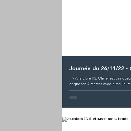
Journée du 26/11/22 - O
--> A la Libre R3, Olivier est vainque
gagne ses 4 matchs avec la meilleure 
MP (2,727)...