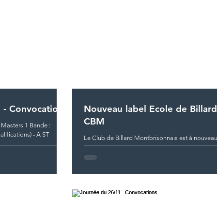
1 - Convocations
Nouveau label Ecole de Billard
CBM
 Masters 1 Bande :
lifications) - A ST
Le Club de Billard Montbrisonnais est à nouveau 
"Club - Ecole de la Fédération Française de Billa
niveau 2 -...