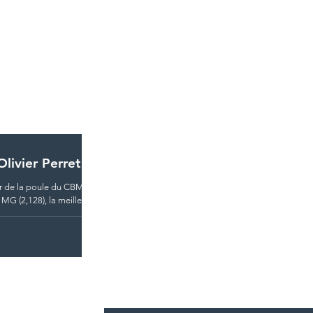
livier Perret
ur de la poule du CBM. Il
MG (2,128), la meilleure