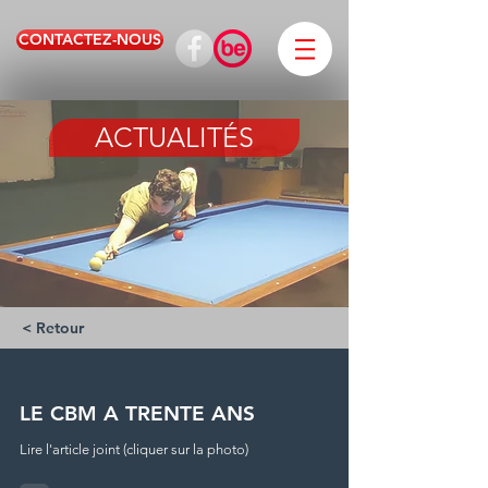
CONTACTEZ-NOUS
ACTUALITÉS
< Retour
LE CBM A TRENTE ANS
Lire l'article joint (cliquer sur la photo)