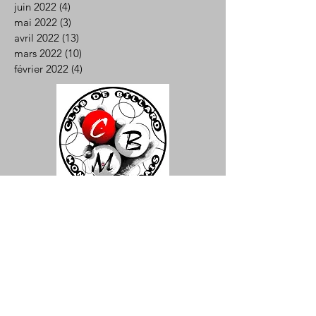
juin 2022
(4)
4 posts
mai 2022
(3)
3 posts
avril 2022
(13)
13 posts
mars 2022
(10)
10 posts
février 2022
(4)
4 posts