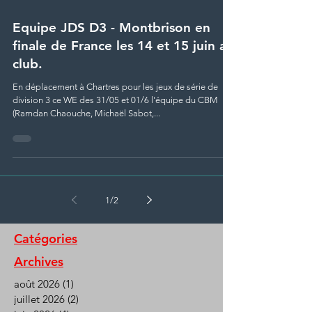
Equipe JDS D3 - Montbrison en
finale de France les 14 et 15 juin au
club.
En déplacement à Chartres pour les jeux de série de
division 3 ce WE des 31/05 et 01/6 l'équipe du CBM
(Ramdan Chaouche, Michaël Sabot,...
1
/
2
Catégories
Archives
août 2026
(1)
1 post
juillet 2026
(2)
2 posts