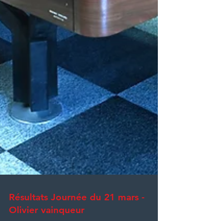
Résultats Journée du 21 mars -