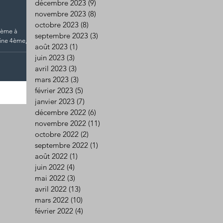
décembre 2023
(9)
9 posts
novembre 2023
(8)
8 posts
octobre 2023
(8)
8 posts
5ème à
septembre 2023
(3)
3 posts
mine 4ème,
août 2023
(1)
1 post
juin 2023
(3)
3 posts
avril 2023
(3)
3 posts
mars 2023
(3)
3 posts
février 2023
(5)
5 posts
janvier 2023
(7)
7 posts
décembre 2022
(6)
6 posts
novembre 2022
(11)
11 posts
octobre 2022
(2)
2 posts
septembre 2022
(1)
1 post
août 2022
(1)
1 post
juin 2022
(4)
4 posts
mai 2022
(3)
3 posts
avril 2022
(13)
13 posts
mars 2022
(10)
10 posts
février 2022
(4)
4 posts