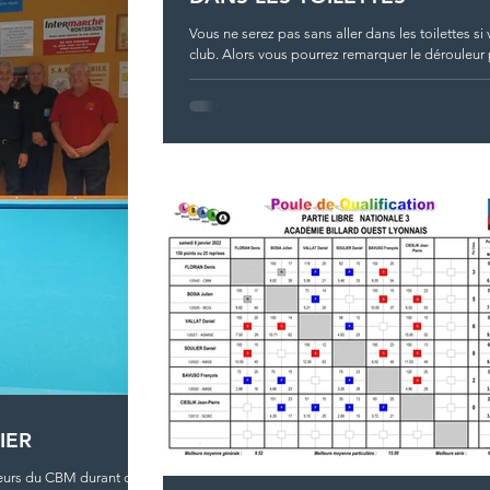
Vous ne serez pas sans aller dans les toilettes si
club. Alors vous pourrez remarquer le dérouleu
personnalisé...
IER
oueurs du CBM durant cette