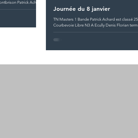
ntbrison Patrick Achard
Journée du 8 janvier
TN Masters 1 Bande Patrick Achard est classé 2
Courbevoie Libre N3 A Ecully Denis Florian ter
mais se qualifie pour les...