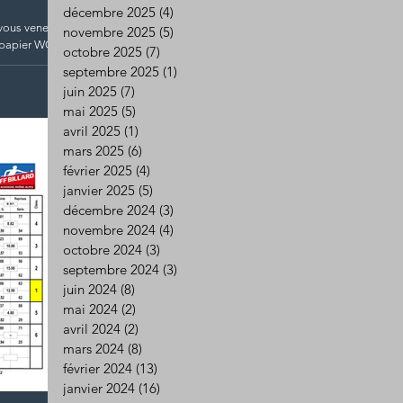
décembre 2025
(4)
4 posts
 vous venez au
novembre 2025
(5)
5 posts
r papier WC
octobre 2025
(7)
7 posts
septembre 2025
(1)
1 post
juin 2025
(7)
7 posts
mai 2025
(5)
5 posts
avril 2025
(1)
1 post
mars 2025
(6)
6 posts
février 2025
(4)
4 posts
janvier 2025
(5)
5 posts
décembre 2024
(3)
3 posts
novembre 2024
(4)
4 posts
octobre 2024
(3)
3 posts
septembre 2024
(3)
3 posts
juin 2024
(8)
8 posts
mai 2024
(2)
2 posts
avril 2024
(2)
2 posts
mars 2024
(8)
8 posts
février 2024
(13)
13 posts
janvier 2024
(16)
16 posts