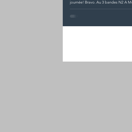
journée! Bravo. Au 3 bandes N2 A Mo
remporte la...