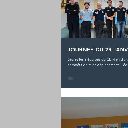
JOURNEE DU 29 JANV
Seules les 2 équipes du CBM en divis
compétition et en déplacement. L'équi
Antoine) a gagné...