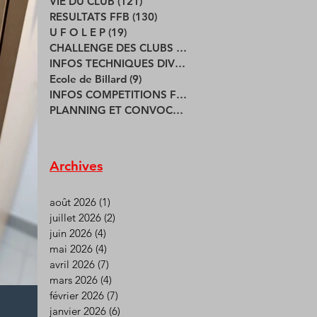
VIE DU CLUB
(121)
121 posts
RESULTATS FFB
(130)
130 posts
U F O L E P
(19)
19 posts
CHALLENGE DES CLUBS
(17)
17 posts
INFOS TECHNIQUES DIVERSES
(4)
4 posts
Ecole de Billard
(9)
9 posts
INFOS COMPETITIONS FFB
(94)
94 posts
PLANNING ET CONVOCATIONS
(25)
25 posts
Archives
août 2026
(1)
1 post
juillet 2026
(2)
2 posts
juin 2026
(4)
4 posts
mai 2026
(4)
4 posts
avril 2026
(7)
7 posts
mars 2026
(4)
4 posts
février 2026
(7)
7 posts
janvier 2026
(6)
6 posts